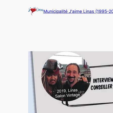
Aller
Municipalité J'aime Linas (1995-2
au
contenu