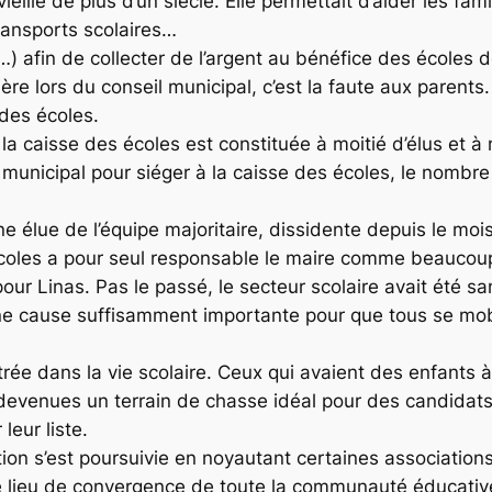
ieille de plus d’un siècle. Elle permettait d’aider les fam
ransports scolaires…
e…) afin de collecter de l’argent au bénéfice des écoles d
ère lors du conseil municipal, c’est la faute aux parents.
des écoles.
i, la caisse des écoles est constituée à moitié d’élus et 
l municipal pour siéger à la caisse des écoles, le nombr
ne élue de l’équipe majoritaire, dissidente depuis le mo
 écoles a pour seul responsable le maire comme beaucoup
pour Linas. Pas le passé, le secteur scolaire avait été s
t une cause suffisamment importante pour que tous se m
ntrée dans la vie scolaire. Ceux qui avaient des enfants 
 devenues un terrain de chasse idéal pour des candidat
eur liste.
tion s’est poursuivie en noyautant certaines association
 le lieu de convergence de toute la communauté éducativ