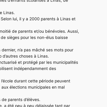
illes d’enfants scolarisés à Linas, de
e Linas.
 Selon lui, il y a 2000 parents à Linas et
à moitié de parents et/ou bénévoles. Aussi,
e de sièges pour les non-élus baisse
is dernier, n’a pas mâché ses mots pour
 d’autres choses à Linas.
anctuarisé et protégé par les municipalités
obilisent indépendamment des
à l’école durant cette période peuvent
s aux élections municipales en mal
s de parents d’élèves.
e, a été peu à peu délaissée tant par