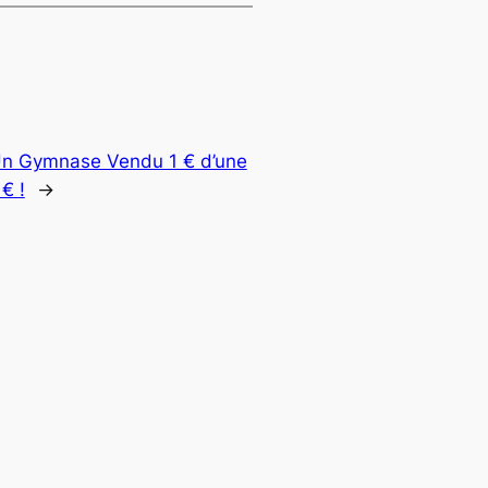
 Un Gymnase Vendu 1 € d’une
€ !
→