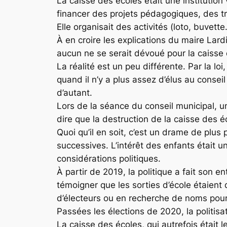
La caisse des écoles était une institution v
financer des projets pédagogiques, des t
Elle organisait des activités (loto, buvett
À en croire les explications du maire Lardi
aucun ne se serait dévoué pour la caisse 
La réalité est un peu différente. Par la lo
quand il n’y a plus assez d’élus au consei
d’autant.
Lors de la séance du conseil municipal, u
dire que la destruction de la caisse des
Quoi qu’il en soit, c’est un drame de plus 
successives. L’intérêt des enfants étai
considérations politiques.
À partir de 2019, la politique a fait son e
témoigner que les sorties d’école étaient
d’électeurs ou en recherche de noms pour l
Passées les élections de 2020, la politisa
La caisse des écoles, qui autrefois était