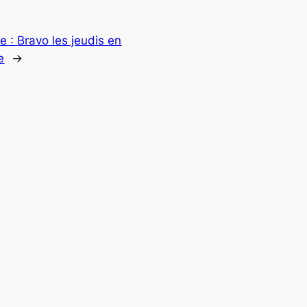
e :
Bravo les jeudis en
e
→