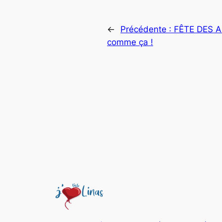
←
Précédente :
FÊTE DES A
comme ça !