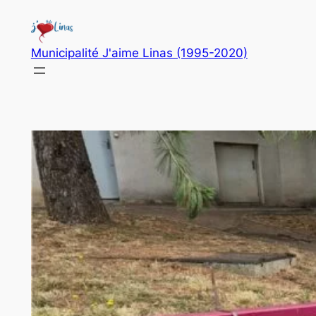
Aller
au
contenu
Municipalité J'aime Linas (1995-2020)