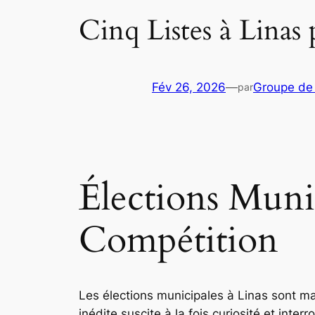
Cinq Listes à Linas 
Fév 26, 2026
—
Groupe de
par
Élections Munic
Compétition
Les élections municipales à Linas sont 
inédite suscite à la fois curiosité et inter