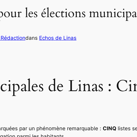
pour les élections municipa
 Rédaction
dans
Echos de Linas
ipales de Linas : Ci
marquées par un phénomène remarquable :
CINQ
listes s
rogation parmi les habitants.